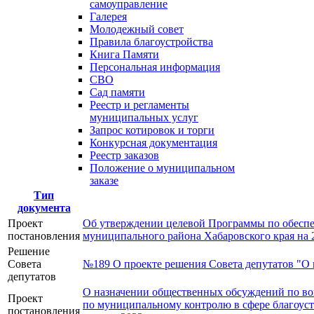
самоуправление
Галерея
Молодежный совет
Правила благоустройства
Книга Памяти
Персональная информация
СВО
Сад памяти
Реестр и регламенты
муниципальных услуг
Запрос котировок и торги
Конкурсная документация
Реестр заказов
Положение о муниципальном
заказе
Тип
документа
Проект
Об утверждении целевой Программы по обеспе
постановления
муниципального района Хабаровского края на 
Решение
Совета
№189 О проекте решения Совета депутатов "О 
депутатов
О назначении общественных обсуждений по во
Проект
по муниципальному контролю в сфере благоуст
постановления