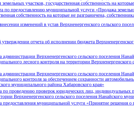
земельных участков, государственная собственность на которые
а по предоставлению муниципальной услуги «Продажа земельн
ственная собственность на которые не разграничена, собственн
внесении изменений в устав Верхненергенского сельского посе
 утверждении отчета об исполнении бюджета Верхненергенског
а администрации Верхненергенского сельского поселения Нана
пального лесного контроля на территории Верхненергенского 
а администрации Верхненергенского сельского поселения Нана
пального контроля за обеспечением сохранности автомобильных
ского муниципального района Хабаровского края»
а по проведению проверок юридических лиц, индивидуальных 
тории Верхненергенского сельского поселения Нанайского муни
а предоставления муниципальной услуги «Принятие решения о