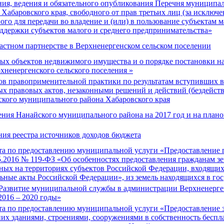
ия, ведения и обязательного опубликования Перечня муниципал
Хабаровского края, свободного от прав третьих лиц (за исключ
ого для передачи во владение и (или) в пользование субъектам 
ддержки субъектов малого и среднего предпринимательства»
стном партнерстве в Верхненергенском сельском поселении
х объектов недвижимого имущества и о порядке постановки на
хненергенского сельского поселения »
в правоприменительной практики по результатам вступивших в
 правовых актов, незаконными решений и действий (бездейств
ского муниципального района Хабаровского края
ния Нанайского муниципального района на 2017 год и на планов
ия реестра источников доходов бюджета
а по предоставлению муниципальной услуги «Предоставление г
05.2016 № 119-ФЗ «Об особенностях предоставления гражданам з
ых на территориях субъектов Российской Федерации, входящих 
ьные акты Российской Федерации», из земель находящихся в гос
азвитие муниципальной службы в администрации Верхненергенс
2016 – 2020 годы»
а по предоставлению муниципальной услуги «Предоставление з
их зданиями, строениями, сооружениями в собственность беспла