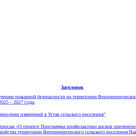
Заголовок
чению пожарной безопасности на территории Верхненергенског
2025 – 2027 годы
внесении изменений в Устав сельского поселения"
просам «О проекте Программы профилактики рисков причинения
ройства территории Верхненергенского сельского поселения Н