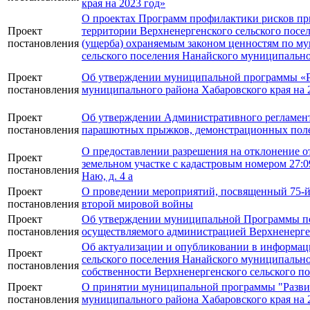
края на 2023 год»
О проектах Программ профилактики рисков пр
Проект
территории Верхненергенского сельского посе
постановления
(ущерба) охраняемым законом ценностям по му
сельского поселения Нанайского муниципальног
Проект
Об утверждении муниципальной программы «Ра
постановления
муниципального района Хабаровского края на 
Проект
Об утверждении Административного регламент
постановления
парашютных прыжков, демонстрационных поле
О предоставлении разрешения на отклонение от
Проект
земельном участке с кадастровым номером 27:0
постановления
Наю, д. 4 а
Проект
О проведении мероприятий, посвященный 75-й 
постановления
второй мировой войны
Проект
Об утверждении муниципальной Программы по 
постановления
осуществляемого администрацией Верхненерген
Об актуализации и опубликовании в информац
Проект
сельского поселения Нанайского муниципально
постановления
собственности Верхненергенского сельского п
Проект
О принятии муниципальной программы "Развити
постановления
муниципального района Хабаровского края на 