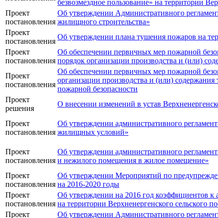
безвозмездное пользование» на территории Ве
Проект
Об утверждении Административного регламент
постановления
жилищного строительства»
Проект
Об утверждении плана тушения пожаров на тер
постановления
Проект
Об обеспечении первичных мер пожарной безоп
постановления
порядок организации производства и (или) со
Об обеспечении первичных мер пожарной безоп
Проект
организации производства и (или) содержания
постановления
пожарной безопасности
Проект
О внесении изменений в устав Верхненергенск
решения
Проект
Об утверждении административного регламент
постановления
жилищных условий»
Проект
Об утверждении административного регламент
постановления
и нежилого помещения в жилое помещение»
Проект
Об утверждении Мероприятий по предупрежден
постановления
на 2016-2020 годы
Проект
Об утверждении на 2016 год коэффициентов к а
постановления
на территории Верхненергенского сельского п
Проект
Об утверждении Административного регламент