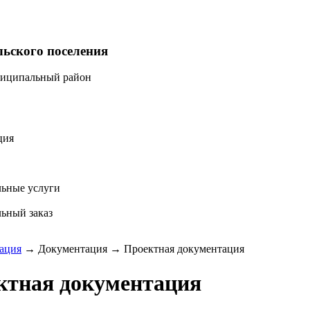
льского поселения
ниципальный район
ция
ьные услуги
ьный заказ
ация
→
Документация
→
Проектная документация
ктная документация