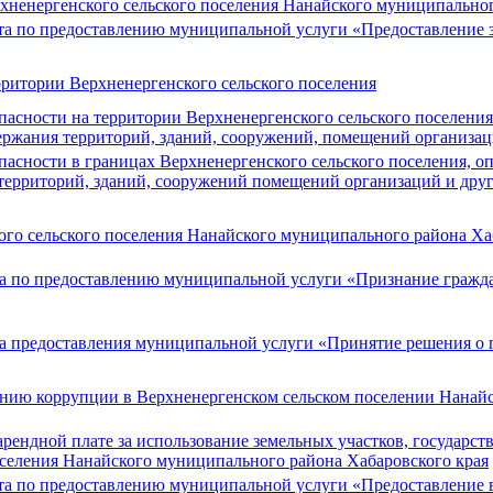
рхненергенского сельского поселения Нанайского муниципально
а по предоставлению муниципальной услуги «Предоставление з
ритории Верхненергенского сельского поселения
асности на территории Верхненергенского сельского поселения
держания территорий, зданий, сооружений, помещений организа
асности в границах Верхненергенского сельского поселения, о
 территорий, зданий, сооружений помещений организаций и друг
ого сельского поселения Нанайского муниципального района Ха
а по предоставлению муниципальной услуги «Признание гражд
а предоставления муниципальной услуги «Принятие решения о
ию коррупции в Верхненергенском сельском поселении Нанайс
рендной плате за использование земельных участков, государств
оселения Нанайского муниципального района Хабаровского края
а по предоставлению муниципальной услуги «Предоставление в