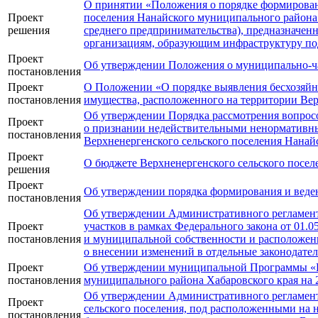
О принятии «Положения о порядке формирован
Проект
поселения Нанайского муниципального района 
решения
среднего предпринимательства), предназначенн
организациям, образующим инфраструктуру по
Проект
Об утверждении Положения о муниципально-ча
постановления
Проект
О Положении «О порядке выявления бесхозяйны
постановления
имущества, расположенного на территории Вер
Об утверждении Порядка рассмотрения вопросо
Проект
о признании недействительными ненормативных
постановления
Верхненергенского сельского поселения Нанай
Проект
О бюджете Верхненергенского сельского поселе
решения
Проект
Об утверждении порядка формирования и веден
постановления
Об утверждении Административного регламент
Проект
участков в рамках Федерального закона от 01.
постановления
и муниципальной собственности и расположенн
о внесении изменений в отдельные законодател
Проект
Об утверждении муниципальной Программы «Р
постановления
муниципального района Хабаровского края на 
Об утверждении Административного регламент
Проект
сельского поселения, под расположенными на н
постановления