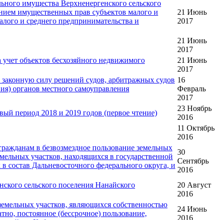
ьного имущества Верхненергенского сельского
ением имущественных прав субъектов малого и
21 Июнь
малого и среднего предпринимательства и
2017
21 Июнь
2017
 учет объектов бесхозяйного недвижимого
21 Июнь
2017
 законную силу решений судов, арбитражных судов
16
ия) органов местного самоуправления
Февраль
2017
23 Ноябрь
ый период 2018 и 2019 годов (первое чтение)
2016
11 Октябрь
2016
ражданам в безвозмездное пользование земельных
30
емельных участков, находящихся в государственной
Сентябрь
в состав Дальневосточного федерального округа, и
2016
кого сельского поселения Нанайского
20 Август
2016
емельных участков, являющихся собственностью
24 Июнь
тно, постоянное (бессрочное) пользование,
2016