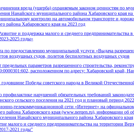
ичинения вреда (ущерба) охраняемым законом ценностям по мун
ления Нанайского муниципального района Хабаровского края на
ниципальному контролю на автомобильном транспорте и дорожн
о района Хабаровского края на 2023 год
звитие и поддержка малого и среднего предпринимательства в
2023-2025 годы»
а по предоставлению муниципальной услуги «Выдача разрешен
тов воздушных судов, полетов беспилотных воздушных судов
 предельных параметров разрешенного строительства, реконстру
9:0000301:602, расположенном по адресу: Хабаровский край, На
годовщине Победы советского народа в Великой Отечественной
профилактике нарушений обязательных требований законодател
ского сельского поселения на 2021 год и плановый период 2022
ионно-телекоммуникационной сети «Интернет» на официальном
го района Хабаровского края (www.nerqen.ru), информации об 
оселения Нанайского муниципального района Хабаровского края
е малого и среднего предпринимательства на территории Верх
2017-2021 годы"