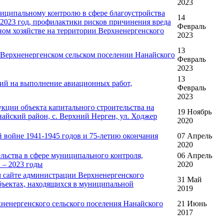
2023
иципальному контролю в сфере благоустройства
14
 2023 год, профилактики рисков причинения вреда
Февраль
ом хозяйстве на территории Верхненергенского
2023
13
 Верхненергенском сельском поселении Нанайского
Февраль
2023
13
ий на выполнение авиационных работ,
Февраль
2023
кции объекта капитального строительства на
19 Ноябрь
найский район, с. Верхний Нерген, ул. Ходжер
2020
 войне 1941-1945 годов и 75-летию окончания
07 Апрель
2020
ьства в сфере муниципального контроля,
06 Апрель
 – 2023 годы
2020
 сайте администрации Верхненергенского
31 Май
объектах, находящихся в муниципальной
2019
ненергенского сельского поселения Нанайского
21 Июнь
2017