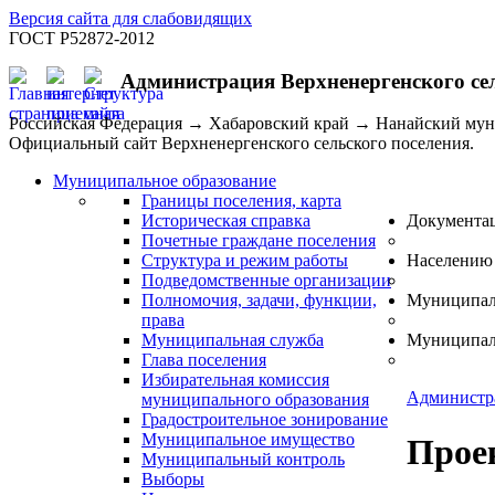
Версия сайта для слабовидящих
ГОСТ Р52872-2012
Администрация Верхненергенского се
Российская Федерация → Хабаровский край → Нанайский му
Официальный сайт Верхненергенского сельского поселения.
Муниципальное образование
Границы поселения, карта
Историческая справка
Документа
Почетные граждане поселения
Структура и режим работы
Населению
Подведомственные организации
Полномочия, задачи, функции,
Муниципал
права
Муниципальная служба
Муниципал
Глава поселения
Избирательная комиссия
Администр
муниципального образования
Градостроительное зонирование
Муниципальное имущество
Прое
Муниципальный контроль
Выборы