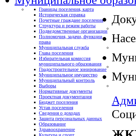
Границы поселения, карта
Историческая справка
Док
Почетные граждане поселения
Структура и режим работы
Подведомственные организации
Нас
Полномочия, задачи, функции,
права
Муниципальная служба
Глава поселения
Муни
Избирательная комиссия
муниципального образования
Градостроительное зонирование
Муни
Муниципальное имущество
Муниципальный контроль
Выборы
Нормативные документы
Адм
Проектная документация
Бюджет поселения
Устав поселения
Соци
Сведения о доходах
Защита персональных данных
Образование
Здравоохранение
ЖКХ
Культура и спорт