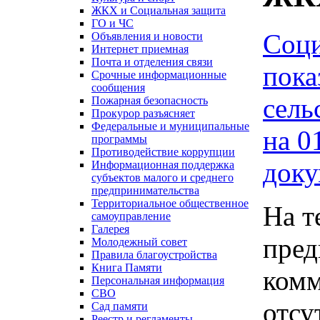
ЖКХ и Социальная защита
ГО и ЧС
Соци
Объявления и новости
Интернет приемная
Почта и отделения связи
пока
Срочные информационные
сообщения
сель
Пожарная безопасность
Прокурор разъясняет
Федеральные и муниципальные
на 0
программы
Противодействие коррупции
доку
Информационная поддержка
субъектов малого и среднего
предпринимательства
Территориальное общественное
На т
самоуправление
Галерея
пре
Молодежный совет
Правила благоустройства
Книга Памяти
комм
Персональная информация
СВО
отсу
Сад памяти
Реестр и регламенты