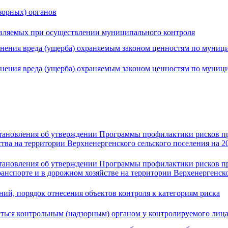
зорных) органов
являемых при осуществлении муниципального контроля
ния вреда (ущерба) охраняемым законом ценностям по муницип
ения вреда (ущерба) охраняемым законом ценностям по муници
тановления об утверждении Программы профилактики рисков пр
ва на территории Верхненергенского сельского поселения на 2
тановления об утверждении Программы профилактики рисков пр
нспорте и в дорожном хозяйстве на территории Верхенергенског
ий, порядок отнесения объектов контроля к категориям риска
ться контрольным (надзорным) органом у контролируемого лиц