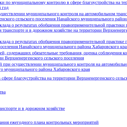
ки по муниципальному контролю в сфере благоустройства на те
 год
ществлении муниципального контроля на автомобильном трансп
енского сельского поселения Нанайского муниципального района
клада о результатах обобщения правоприменительной практики
 транспорте и в дорожном хозяйстве на территории Верхненерг
клада о результатах обобщения правоприменительной практике 
поселения Нанайского муниципального района Хабаровского края
ей, содержащих обязательные требования, оценка соблюдения к
ии Верхненергенского сельского поселения
 при осуществлении муниципального контроля на автомобильно
го муниципального района Хабаровского края
фере благоустройства на территории Верхненергенского сельс
тва
анспорте и в дорожном хозяйстве
вания ежегодного плана контрольных мероприятий