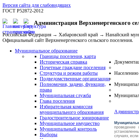
Версия сайта для слабовидящих
ГОСТ Р52872-2012
Администрация Верхненергенского се
Российская Федерация → Хабаровский край → Нанайский му
Официальный сайт Верхненергенского сельского поселения.
Муниципальное образование
Границы поселения, карта
Историческая справка
Документа
Почетные граждане поселения
Структура и режим работы
Населению
Подведомственные организации
Полномочия, задачи, функции,
Муниципал
права
Муниципальная служба
Муниципал
Глава поселения
Избирательная комиссия
Администр
муниципального образования
Градостроительное зонирование
Муниципальное имущество
Муниципальн
проведение 
Муниципальный контроль
установленны
Выборы
случаях, есл