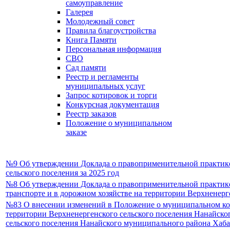
самоуправление
Галерея
Молодежный совет
Правила благоустройства
Книга Памяти
Персональная информация
СВО
Сад памяти
Реестр и регламенты
муниципальных услуг
Запрос котировок и торги
Конкурсная документация
Реестр заказов
Положение о муниципальном
заказе
№9 Об утверждении Доклада о правоприменительной практике
сельского поселения за 2025 год
№8 Об утверждении Доклада о правоприменительной практике
транспорте и в дорожном хозяйстве на территории Верхненерге
№83 О внесении изменений в Положение о муниципальном конт
территории Верхненергенского сельского поселения Нанайско
сельского поселения Нанайского муниципального района Хабар