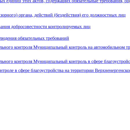
ых единиц этих актов, содержащих обязательные требования, оц
орного) органа, действий (бездействия) его должностных лиц
ания добросовестности контролируемых лиц
блюдения обязательных требований
пального контроля Муниципальный контроль на автомобильном тр
ального контроля Муниципальный контроль в сфере благоустройст
роле в сфере благоустройства на территории Верхненергенског