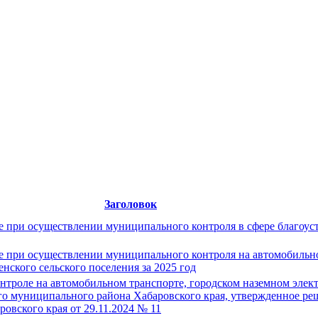
Заголовок
 при осуществлении муниципального контроля в сфере благоуст
 при осуществлении муниципального контроля на автомобильно
нского сельского поселения за 2025 год
роле на автомобильном транспорте, городском наземном электр
го муниципального района Хабаровского края, утвержденное ре
овского края от 29.11.2024 № 11