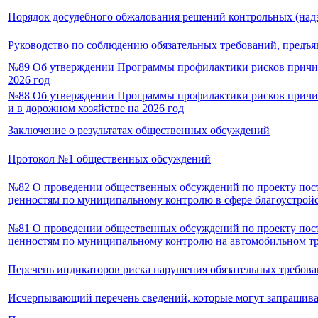
Порядок досудебного обжалования решений контрольных (над
Руководство по соблюдению обязательных требований, предъ
№89 Об утверждении Программы профилактики рисков причине
2026 год
№88 Об утверждении Программы профилактики рисков причин
и в дорожном хозяйстве на 2026 год
Заключение о результатах общественных обсуждений
Протокол №1 общественных обсуждений
№82 О проведении общественных обсуждений по проекту пос
ценностям по муниципальному контролю в сфере благоустройст
№81 О проведении общественных обсуждений по проекту пос
ценностям по муниципальному контролю на автомобильном тра
Перечень индикаторов риска нарушения обязательных требован
Исчерпывающий перечень сведений, которые могут запрашива