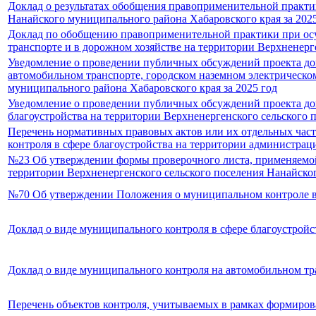
Доклад о результатах обобщения правоприменительной практи
Нанайского муниципального района Хабаровского края за 2025
Доклад по обобщению правоприменительной практики при осу
транспорте и в дорожном хозяйстве на территории Верхненерг
Уведомление о проведении публичных обсуждений проекта до
автомобильном транспорте, городском наземном электрическом
муниципального района Хабаровского края за 2025 год
Уведомление о проведении публичных обсуждений проекта до
благоустройства на территории Верхненергенского сельского 
Перечень нормативных правовых актов или их отдельных част
контроля в сфере благоустройства на территории администрац
№23 Об утверждении формы проверочного листа, применяемой
территории Верхненергенского сельского поселения Нанайско
№70 Об утверждении Положения о муниципальном контроле в с
Доклад о виде муниципального контроля в сфере благоустройс
Доклад о виде муниципального контроля на автомобильном тр
Перечень объектов контроля, учитываемых в рамках формиро