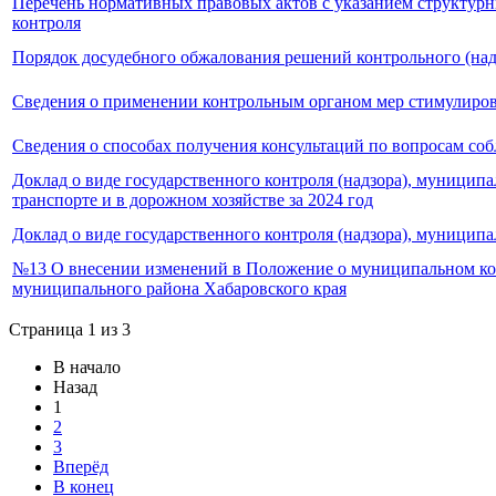
Перечень нормативных правовых актов с указанием структурн
контроля
Порядок досудебного обжалования решений контрольного (надз
Сведения о применении контрольным органом мер стимулиров
Сведения о способах получения консультаций по вопросам со
Доклад о виде государственного контроля (надзора), муници
транспорте и в дорожном хозяйстве за 2024 год
Доклад о виде государственного контроля (надзора), муницип
№13 О внесении изменений в Положение о муниципальном конт
муниципального района Хабаровского края
Страница 1 из 3
В начало
Назад
1
2
3
Вперёд
В конец