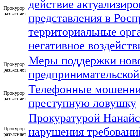
действие актуализир
Прокурор
разъясняет
представления в Росп
территориальные орга
негативное воздейст
Меры поддержки ново
Прокурор
разъясняет
предпринимательской
Телефонные мошенник
Прокурор
разъясняет
преступную ловушку
Прокуратурой Нанайс
нарушения требований
Прокурор
разъясняет