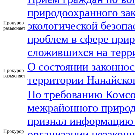
природоохранного зак
экологической безоп
Прокурор
разъясняет
проблем в сфере прир
сложившихся на терр
О состоянии законнос
Прокурор
разъясняет
территории Нанайског
По требованию Комсо
межрайонного природ
признал информацию 
организации незаконн
Прокурор