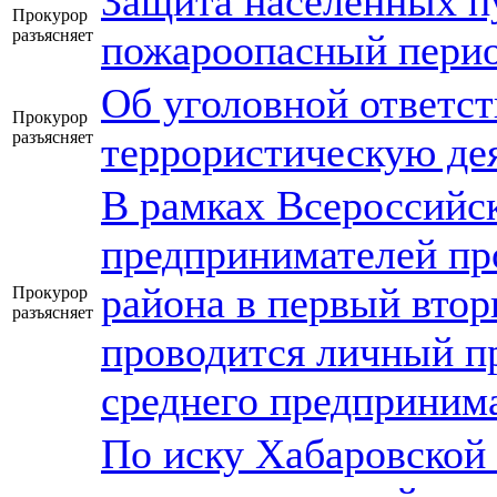
Защита населенных п
Прокурор
разъясняет
пожароопасный пери
Об уголовной ответст
Прокурор
разъясняет
террористическую де
В рамках Всероссийс
предпринимателей пр
района в первый втор
Прокурор
разъясняет
проводится личный п
среднего предприним
По иску Хабаровской