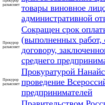
Прокурор
разъясняет
товары виновное лицо
административной от
Сокращен срок оплат
(выполненных работ, 
Прокурор
разъясняет
договору, заключенно
среднего предприним
Прокуратурой Нанайс
проведение Всеросси
Прокурор
разъясняет
предпринимателей
Правительством Росс