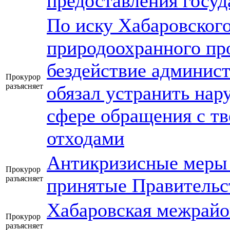
предоставления госуд
По иску Хабаровског
природоохранного пр
бездействие админис
Прокурор
разъясняет
обязал устранить нар
сфере обращения с 
отходами
Антикризисные меры 
Прокурор
разъясняет
принятые Правительс
Хабаровская межрайо
Прокурор
разъясняет