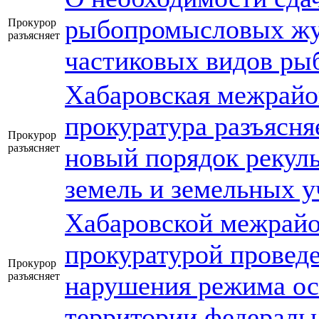
рыбопромысловых жур
Прокурор
разъясняет
частиковых видов ры
Хабаровская межрайо
прокуратура разъясняе
Прокурор
разъясняет
новый порядок рекул
земель и земельных у
Хабаровской межрай
прокуратурой проведе
Прокурор
разъясняет
нарушения режима ос
территории федеральн