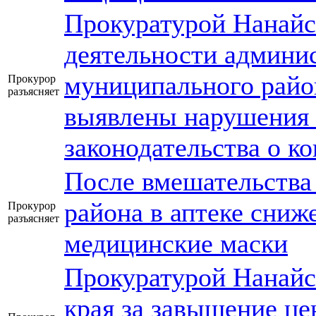
Прокуратурой Нанайс
деятельности админи
муниципального райо
Прокурор
разъясняет
выявлены нарушения 
законодательства о к
После вмешательства
района в аптеке сниж
Прокурор
разъясняет
медицинские маски
Прокуратурой Нанайс
края за завышение це