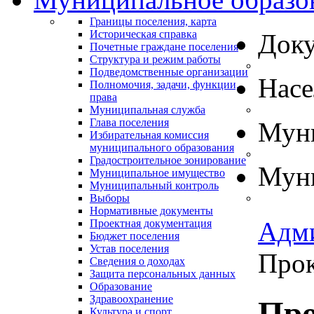
Границы поселения, карта
Историческая справка
Док
Почетные граждане поселения
Структура и режим работы
Подведомственные организации
Нас
Полномочия, задачи, функции,
права
Муниципальная служба
Глава поселения
Муни
Избирательная комиссия
муниципального образования
Градостроительное зонирование
Муни
Муниципальное имущество
Муниципальный контроль
Выборы
Нормативные документы
Адм
Проектная документация
Бюджет поселения
Устав поселения
Прок
Сведения о доходах
Защита персональных данных
Образование
Здравоохранение
Про
Культура и спорт