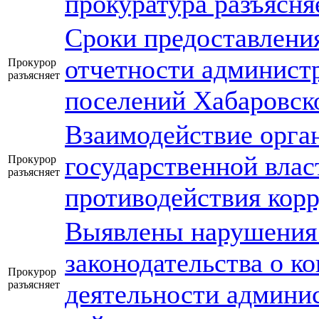
прокуратура разъясня
Сроки предоставлени
отчетности админист
Прокурор
разъясняет
поселений Хабаровск
Взаимодействие орга
государственной влас
Прокурор
разъясняет
противодействия кор
Выявлены нарушения
законодательства о к
Прокурор
разъясняет
деятельности админи