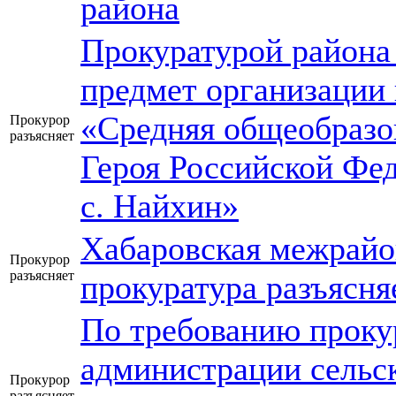
района
Прокуратурой района 
предмет организации
«Средняя общеобразо
Прокурор
разъясняет
Героя Российской Фе
с. Найхин»
Хабаровская межрайо
Прокурор
разъясняет
прокуратура разъясня
По требованию проку
администрации сельск
Прокурор
разъясняет