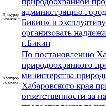
природоохранной про
администрацию город
Прокурор
разъясняет
Бикин» и эксплуати
организовать надлежа
г.Бикин
По постановлению Ха
природоохранного пр
министерства природ
Прокурор
разъясняет
Хабаровского края пр
ответственности за н