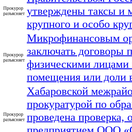
утверждены таксы и 
Прокурор
разъясняет
крупного и особо кру
Микрофинансовым ор
заключать договоры п
Прокурор
разъясняет
физическими лицами 
помещения или доли 
Хабаровской межрай
прокуратурой по обр
проведена проверка, 
Прокурор
разъясняет
предприятием ООО «