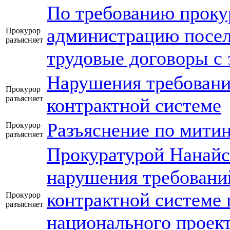
По требованию прокур
администрацию посел
Прокурор
разъясняет
трудовые договоры с
Нарушения требований
Прокурор
разъясняет
контрактной системе
Разъяснение по мити
Прокурор
разъясняет
Прокуратурой Нанайс
нарушения требований
контрактной системе 
Прокурор
разъясняет
национального проек