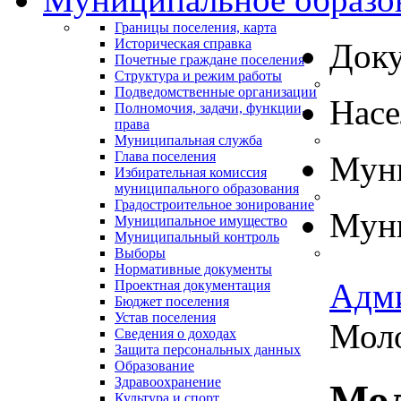
Границы поселения, карта
Историческая справка
Док
Почетные граждане поселения
Структура и режим работы
Подведомственные организации
Нас
Полномочия, задачи, функции,
права
Муниципальная служба
Глава поселения
Муни
Избирательная комиссия
муниципального образования
Градостроительное зонирование
Муни
Муниципальное имущество
Муниципальный контроль
Выборы
Нормативные документы
Адм
Проектная документация
Бюджет поселения
Устав поселения
Мол
Сведения о доходах
Защита персональных данных
Образование
Здравоохранение
Мол
Культура и спорт